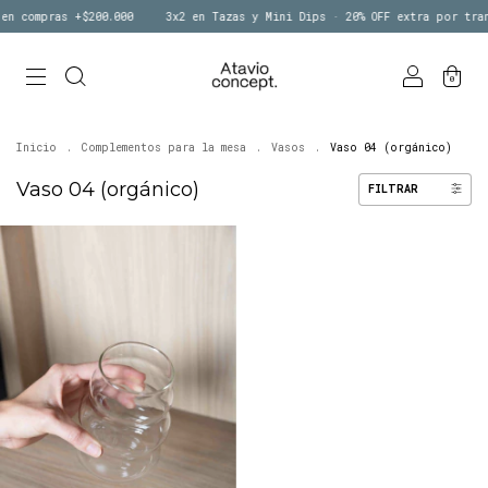
en compras +$200.000
3x2 en Tazas y Mini Dips · 20% OFF extra por tran
0
Inicio
.
Complementos para la mesa
.
Vasos
.
Vaso 04 (orgánico)
Vaso 04 (orgánico)
FILTRAR